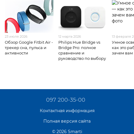
23 июля 2026
12 марта 2026
13 февраля 
Обзор Google Fitbit Air -
Philips Hue Bridge vs
Умное ос
трекер сна, пульса и
Bridge Pro: полное
как это ра
активности
сравнение и
зачем вам
руководство по выбору
097 200-35-00
Контактная информация
Полная версия сайта
© 2026 Smarti