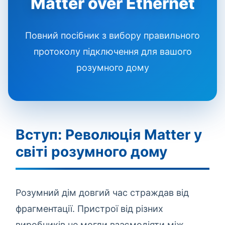
Matter over Ethernet
Повний посібник з вибору правильного
протоколу підключення для вашого
розумного дому
Вступ: Революція Matter у
світі розумного дому
Розумний дім довгий час страждав від
фрагментації. Пристрої від різних
виробників не могли взаємодіяти між