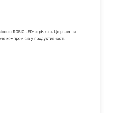
кісною RGBIC LED-стрічкою. Це рішення
оче компромісів у продуктивності.
а