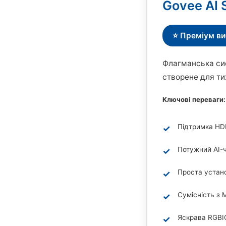
Govee AI 
⭐ Преміум ви
Флагманська сис
створене для ти
Ключові переваги:
Підтримка HDM
Потужний AI-
Проста устано
Сумісність з 
Яскрава RGBI