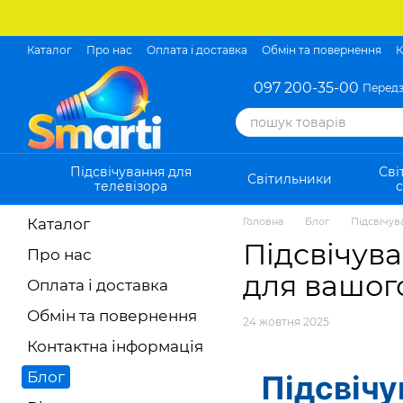
Перейти до основного контенту
Каталог
Про нас
Оплата і доставка
Обмін та повернення
К
097 200-35-00
Передз
Підсвічування для
Сві
Світильники
телевізора
с
Каталог
Головна
Блог
Підсвічув
Підсвічува
Про нас
для вашог
Оплата і доставка
Обмін та повернення
24 жовтня 2025
Контактна інформація
Блог
Підсвічу