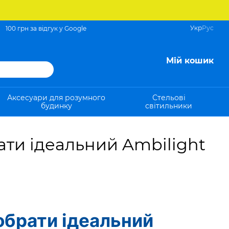
Укр
Рус
100 грн за відгук у Google
Мій кошик
Аксесуари для розумного
Стельові
будинку
світильники
рати ідеальний Ambilight
 обрати ідеальний