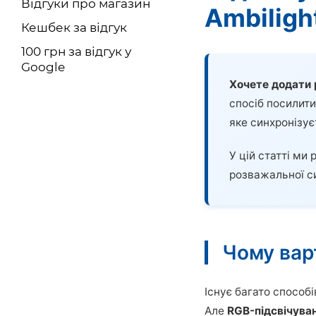
Відгуки про магазин
Ambiligh
Кешбек за відгук
100 грн за відгук у
Google
Хочете додати 
спосіб посилити
яке синхронізу
У цій статті ми
розважальної с
Чому вар
Існує багато способ
Але
RGB-підсвічуван