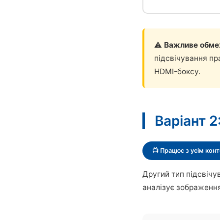
⚠️ Важливе обм
підсвічування пр
HDMI-боксу.
Варіант 
📺 Працює з усім кон
Другий тип підсвіч
аналізує зображення