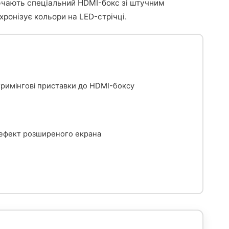
ючають спеціальний HDMI-бокс зі штучним
хронізує кольори на LED-стрічці.
 стримінгові приставки до HDMI-боксу
и ефект розширеного екрана