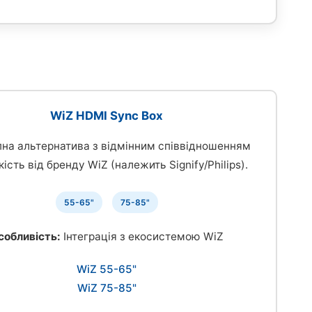
WiZ HDMI Sync Box
на альтернатива з відмінним співвідношенням
кість від бренду WiZ (належить Signify/Philips).
55-65"
75-85"
собливість:
Інтеграція з екосистемою WiZ
WiZ 55-65"
WiZ 75-85"