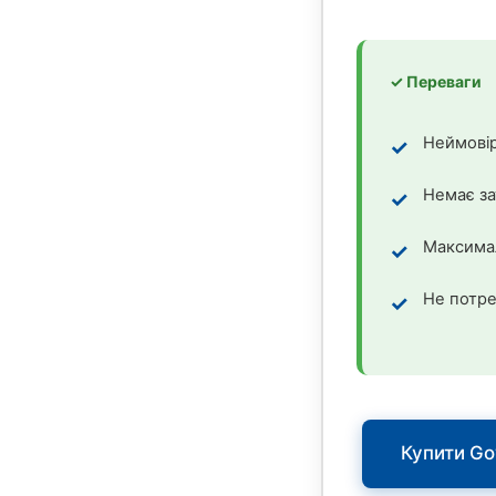
✓ Переваги
Неймовір
Немає за
Максимал
Не потре
Купити Gov