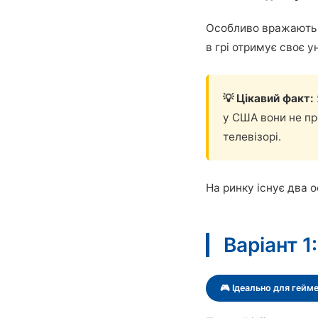
Особливо вражають 
в грі отримує своє 
💡 Цікавий факт:
у США вони не пр
телевізорі.
На ринку існує два о
Варіант 1
🎮 Ідеально для гейме