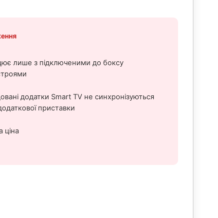
ення
ює лише з підключеними до боксу
строями
овані додатки Smart TV не синхронізуються
додаткової приставки
 ціна