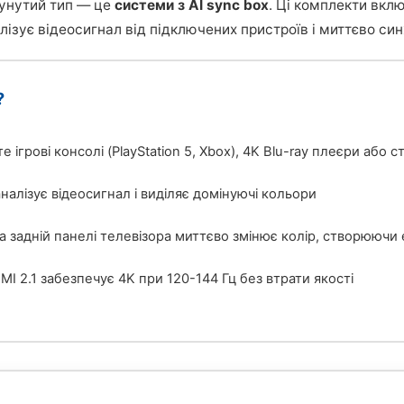
сунутий тип — це
системи з AI sync box
. Ці комплекти вкл
лізує відеосигнал від підключених пристроїв і миттєво син
?
е ігрові консолі (PlayStation 5, Xbox), 4K Blu-ray плеєри або
налізує відеосигнал і виділяє домінуючі кольори
на задній панелі телевізора миттєво змінює колір, створююч
I 2.1 забезпечує 4K при 120-144 Гц без втрати якості