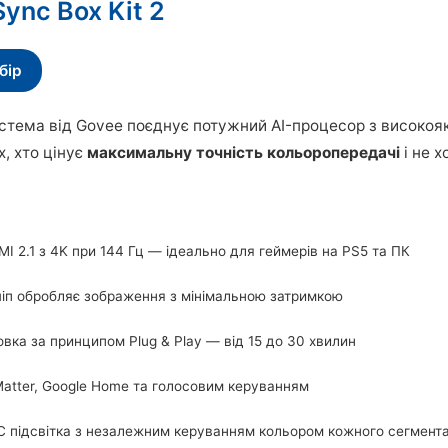
Sync Box Kit 2
бір
тема від Govee поєднує потужний AI-процесор з високоя
х, хто цінує
максимальну точність кольоропередачі
і не х
I 2.1 з 4K при 144 Гц — ідеально для геймерів на PS5 та ПК
чіп обробляє зображення з мінімальною затримкою
вка за принципом Plug & Play — від 15 до 30 хвилин
Matter, Google Home та голосовим керуванням
C підсвітка з незалежним керуванням кольором кожного сегмент