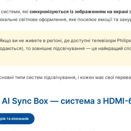
системи, які
синхронізуються із зображенням на екрані
в
унікальне світлове оформлення, яке посилює емоції та зану
Якщо ви не живете в регіоні, де доступні телевізори Philip
одаються), то зовнішнє підсвічування — це найкращий сп
сновні типи систем підсвічування, і кожен має свої перев
: AI Sync Box — система з HDMI
рів та кіноманів