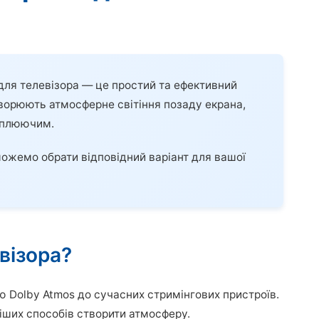
для телевізора — це простий та ефективний
створюють атмосферне світіння позаду екрана,
хоплюючим.
можемо обрати відповідний варіант для вашої
візора?
ою Dolby Atmos до сучасних стримінгових пристроїв.
іших способів створити атмосферу.