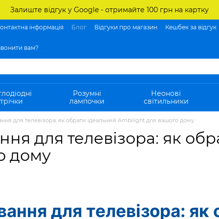
Залиште відгук у Google - отримайте 100 грн на картку
онтактна інформація
Блог
Відгуки про магазин
Кешбек за відгук
вонити вам?
тлодіодні
Розумні
Неонові
трічки
лампочки
світильники
ання для телевізора: як обрати ідеальний Ambilight для вашого дому
ння для телевізора: як об
о дому
вання для телевізора: як