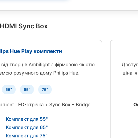
 HDMI Sync Box
lips Hue Play комплекти
від творців Ambilight з фірмовою якістю
Доступ
емою розумного дому Philips Hue.
ціна-я
55"
65"
75"
adient LED-стрічка + Sync Box + Bridge
О
Комплект для 55"
Комплект для 65"
Комплект для 75"