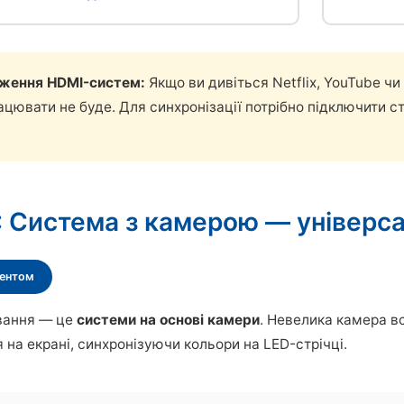
еження HDMI-систем:
Якщо ви дивіться Netflix, YouTube чи
ацювати не буде. Для синхронізації потрібно підключити с
2: Система з камерою — універса
тентом
ування — це
системи на основі камери
. Невелика камера в
 на екрані, синхронізуючи кольори на LED-стрічці.