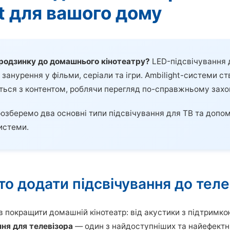
t для вашого дому
родзинку до домашнього кінотеатру?
LED-підсвічування 
 занурення у фільми, серіали та ігри. Ambilight-системи 
ється з контентом, роблячи перегляд по-справжньому за
 розберемо два основні типи підсвічування для ТВ та допо
истеми.
то додати підсвічування до теле
ів покращити домашній кінотеатр: від акустики з підтримк
ня для телевізора
— один з найдоступніших та найефектн