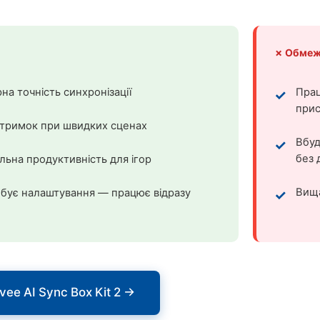
✗ Обмеж
на точність синхронізації
Прац
при
тримок при швидких сценах
Вбуд
без 
ьна продуктивність для ігор
Вища
бує налаштування — працює відразу
ee AI Sync Box Kit 2 →