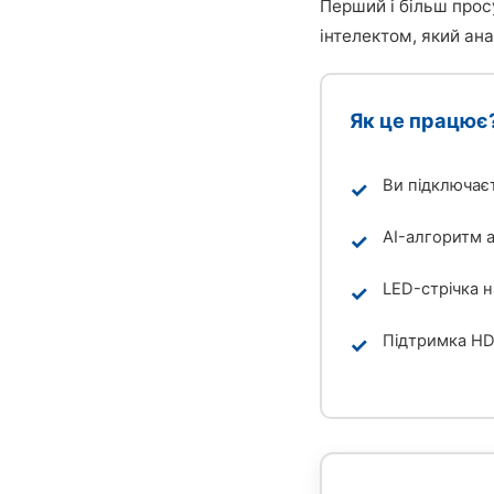
Перший і більш про
інтелектом, який ана
Як це працює
Ви підключаєт
AI-алгоритм а
LED-стрічка 
Підтримка HDM