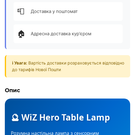
📮
Доставка у поштомат
🏠
Адресна доставка кур'єром
ℹ️ Увага:
Вартість доставки розраховується відповідно
до тарифів Нової Пошти
Опис
🔮 WiZ Hero Table Lamp
Розумна настільна лампа з сенсорним