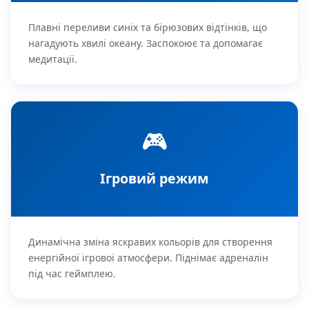
Плавні переливи синіх та бірюзових відтінків, що
нагадують хвилі океану. Заспокоює та допомагає
медитації.
🎮
Ігровий режим
Динамічна зміна яскравих кольорів для створення
енергійної ігрової атмосфери. Піднімає адреналін
під час геймплею.