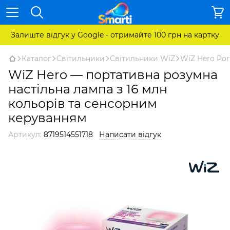
Залиште відгук у Google - отримайте 100 грн на картку
Каталог
Світильники
Світильники WiZ
WiZ Hero Por
WiZ Hero — портативна розумна
настільна лампа з 16 млн
кольорів та сенсорним
керуванням
Артикул:
8719514551718
Написати відгук