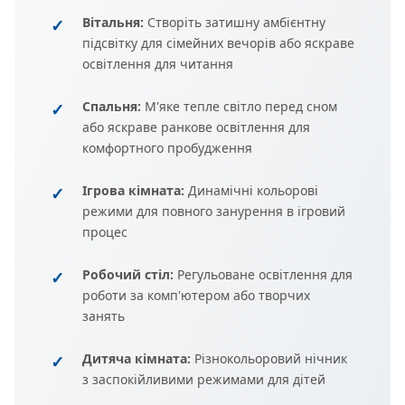
Вітальня:
Створіть затишну амбієнтну
підсвітку для сімейних вечорів або яскраве
освітлення для читання
Спальня:
М'яке тепле світло перед сном
або яскраве ранкове освітлення для
комфортного пробудження
Ігрова кімната:
Динамічні кольорові
режими для повного занурення в ігровий
процес
Робочий стіл:
Регульоване освітлення для
роботи за комп'ютером або творчих
занять
Дитяча кімната:
Різнокольоровий нічник
з заспокійливими режимами для дітей