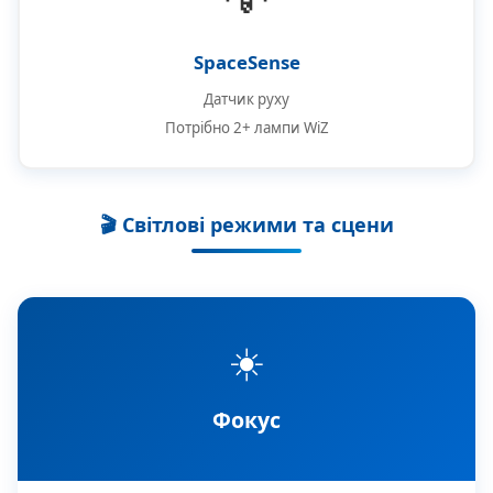
SpaceSense
Датчик руху
Потрібно 2+ лампи WiZ
🎬 Світлові режими та сцени
☀️
Фокус