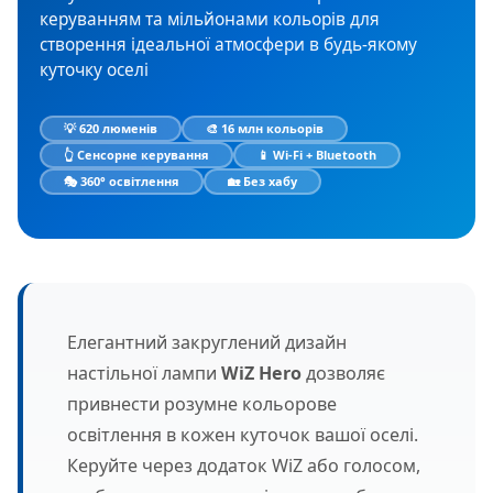
керуванням та мільйонами кольорів для
створення ідеальної атмосфери в будь-якому
куточку оселі
💡 620 люменів
🎨 16 млн кольорів
👆 Сенсорне керування
📱 Wi-Fi + Bluetooth
🎭 360° освітлення
🏡 Без хабу
Елегантний закруглений дизайн
настільної лампи
WiZ Hero
дозволяє
привнести розумне кольорове
освітлення в кожен куточок вашої оселі.
Керуйте через додаток WiZ або голосом,