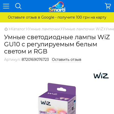
Оставьте отзыв в Google - получите 100 грн на карту
Каталог
Умные лампочки
Умные лампочки WiZ
Умны
Умные светодиодные лампы WiZ
GU10 с регулируемым белым
светом и RGB
Артикул:
8720169076723
Оставить отзыв