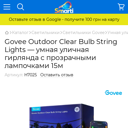
Оставьте отзыв в Google - получите 100 грн на карту
Каталог
Светильники
Светильники Govee
Умная ули
Govee Outdoor Clear Bulb String
Lights — умная уличная
гирлянда с прозрачными
лампочками 15м
Артикул:
H7025
Оставить отзыв