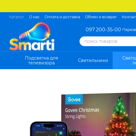
Перейти к основному контенту
Каталог
О нас
Оплата и доставка
Обмен и возврат
Контак
097 200-35-00
Перезв
Подсветка для
Свет
Светильники
телевизора
л