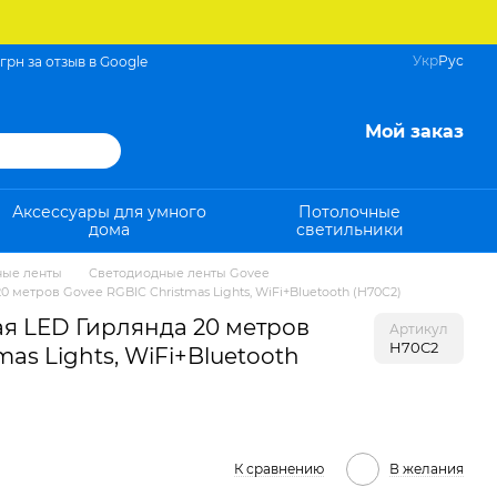
Укр
Рус
 грн за отзыв в Google
Мой заказ
Аксессуары для умного
Потолочные
дома
светильники
ные ленты
Светодиодные ленты Govee
 метров Govee RGBIC Christmas Lights, WiFi+Bluetooth (H70C2)
я LED Гирлянда 20 метров
Артикул
H70C2
mas Lights, WiFi+Bluetooth
К сравнению
В желания