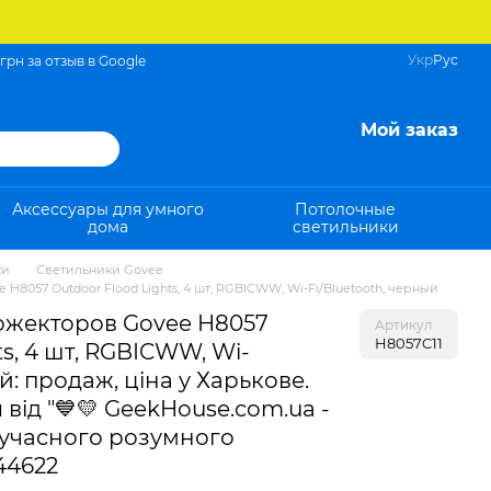
Укр
Рус
 грн за отзыв в Google
Мой заказ
Аксессуары для умного
Потолочные
дома
светильники
ки
Светильники Govee
8057 Outdoor Flood Lights, 4 шт, RGBICWW, Wi-Fi/Bluetooth, черный
ожекторов Govee H8057
Артикул
H8057C11
ts, 4 шт, RGBICWW, Wi-
й: продаж, ціна у Харькове.
 від "💙💛 GeekHouse.com.ua -
сучасного розумного
44622