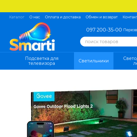
Перейти к основному контенту
Каталог
О нас
Оплата и доставка
Обмен и возврат
Контак
097 200-35-00
Перезв
Подсветка для
Свет
Светильники
телевизора
л