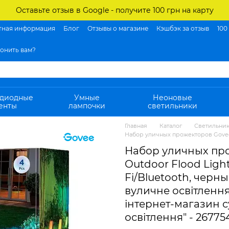
Оставьте отзыв в Google - получите 100 грн на карту
тная информация
Блог
Отзывы о магазине
Кэшбэк за отзыв
100
онить вам?
одиодные
Умные
Неоновые
енты
лампочки
светильники
Главная
Каталог
Светильни
Набор уличных прожекторов Govee H
Набор уличных пр
Outdoor Flood Ligh
Fi/Bluetooth, черны
вуличне освітлення
інтернет-магазин 
освiтлення" - 26775