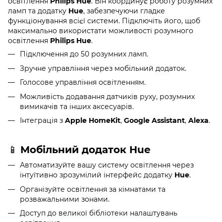
освітлення
Philips Hue
. Він координує роботу розумних
ламп та додатку
Hue
, забезпечуючи гладке
функціонування всієї системи. Підключіть його, щоб
максимально використати можливості розумного
освітлення
Philips Hue
.
Підключення до 50 розумних ламп.
Зручне управління через мобільний додаток.
Голосове управління освітленням.
Можливість додавання датчиків руху, розумних
вимикачів та інших аксесуарів.
Інтеграція з
Apple HomeKit
,
Google Assistant
,
Alexa
.
📱
Мобільний додаток Hue
Автоматизуйте вашу систему освітлення через
інтуїтивно зрозумілий інтерфейс додатку
Hue
.
Організуйте освітлення за кімнатами та
розважальними зонами.
Доступ до великої бібліотеки налаштувань