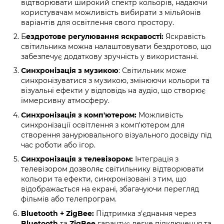
відтворювати широкий спектр кольорів, надаючи
користувачам можливість вибирати з мільйонів
варіантів для освітлення свого простору.
Б
ездротове регулювання яскравості:
Яскравість
світильника можна налаштовувати бездротово, що
забезпечує додаткову зручність у використанні.
Синхронізація з музикою
: Світильник може
синхронізуватися з музикою, змінюючи кольори та
візуальні ефекти у відповідь на аудіо, що створює
іммерсивну атмосферу.
Синхронізація з комп'ютером:
Можливість
синхронізації освітлення з комп'ютером для
створення занурювального візуального досвіду під
час роботи або ігор.
Синхронізація з телевізором:
Інтеграція з
телевізором дозволяє світильнику відтворювати
кольори та ефекти, синхронізовані з тим, що
відображається на екрані, збагачуючи перегляд
фільмів або телепрограм.
Bluetooth + ZigBee:
Підтримка з'єднання через
Bluetooth
та
ZigBee
гарантує легке підключення та