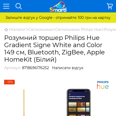
Залиште відгук у Google - отримайте 100 грн на картку
Каталог
Світильники
Світильники Philips Hue
Розумн
Розумний торшер Philips Hue
Gradient Signe White and Color
149 см, Bluetooth, ZigBee, Apple
HomeKit (Білий)
Артикул:
8718696176252
Написати відгук
−10%