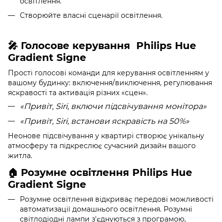
освітлення.
Створюйте власні сценарії освітлення.
🎤 Голосове керування
Philips Hue
Gradient Signe
Прості голосові команди для керування освітленням у
вашому будинку: включення/виключення, регулювання
яскравості та активація різних «сцен».
«Привіт, Siri, включи підсвічування монітора
»
«
Привіт, Siri, встанови яскравість на 50%»
Неонове підсвічування у квартирі створює унікальну
атмосферу та підкреслює сучасний дизайн вашого
житла.
Розумне освітлення Philips Hue
🏠
Gradient Signe
Розумне освітлення відкриває передові можливості
автоматизації домашнього освітлення. Розумні
світлодіодні лампи з'єднуються з програмою,