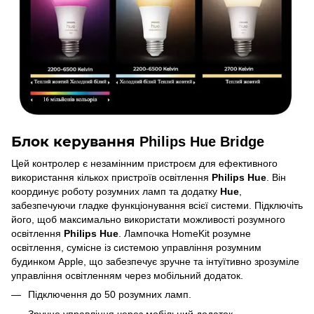
Блок керування Philips Hue Bridge
Цей контролер є незамінним пристроєм для ефективного
використання кількох пристроїв освітлення
Philips Hue
. Він
координує роботу розумних ламп та додатку
Hue
,
забезпечуючи гладке функціонування всієї системи. Підключіть
його, щоб максимально використати можливості розумного
освітлення
Philips Hue
. Лампочка HomeKit розумне
освітлення, сумісне із системою управління розумним
будинком Apple, що забезпечує зручне та інтуїтивно зрозуміле
управління освітленням через мобільний додаток.
Підключення до 50 розумних ламп.
Зручне управління через мобільний додаток.