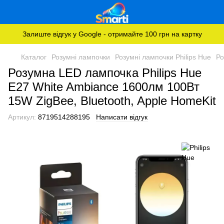
Залиште відгук у Google - отримайте 100 грн на картку
Каталог
Розумні лампочки
Розумні лампочки Philips Hue
Ро
Розумна LED лампочка Philips Hue
E27 White Ambiance 1600лм 100Вт
15W ZigBee, Bluetooth, Apple HomeKit
Артикул:
8719514288195
Написати відгук