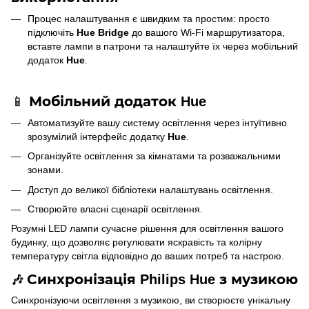
Процес налаштування є швидким та простим: просто
підключіть
Hue Bridge
до вашого Wi-Fi маршрутизатора,
вставте лампи в патрони та налаштуйте їх через мобільний
додаток
Hue
.
📱
Мобільний додаток Hue
Автоматизуйте вашу систему освітлення через інтуїтивно
зрозумілий інтерфейс додатку
Hue
.
Організуйте освітлення за кімнатами та розважальними
зонами.
Доступ до великої бібліотеки налаштувань освітлення.
Створюйте власні сценарії освітлення.
Розумні LED лампи сучасне рішення для освітлення вашого
будинку, що дозволяє регулювати яскравість та колірну
температуру світла відповідно до ваших потреб та настрою.
Синхронізація
Philips Hue
з музикою
🎶
Синхронізуючи освітлення з музикою, ви створюєте унікальну