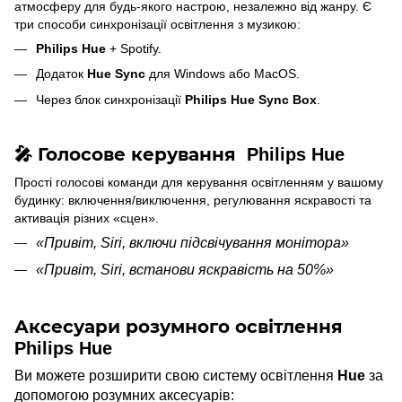
атмосферу для будь-якого настрою, незалежно від жанру. Є
три способи синхронізації освітлення з музикою:
Philips Hue
+ Spotify.
Додаток
Hue Sync
для Windows або MacOS.
Через блок синхронізації
Philips Hue Sync Box
.
🎤 Голосове керування
Philips Hue
Прості голосові команди для керування освітленням у вашому
будинку: включення/виключення, регулювання яскравості та
активація різних «сцен».
«Привіт, Siri, включи підсвічування монітора
»
«
Привіт, Siri, встанови яскравість на 50%»
Аксесуари розумного освітлення
Philips Hue
Ви можете розширити свою систему освітлення
Hue
за
допомогою розумних аксесуарів: