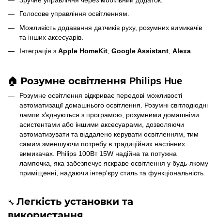
Голосове управління освітленням.
Можливість додавання датчиків руху, розумних вимикачів
та інших аксесуарів.
Інтеграція з
Apple HomeKit
,
Google Assistant
,
Alexa
.
Розумне освітлення
Philips Hue
🏠
Розумне освітлення відкриває передові можливості
автоматизації домашнього освітлення. Розумні світлодіодні
лампи з'єднуються з програмою, розумними домашніми
асистентами або іншими аксесуарами, дозволяючи
автоматизувати та віддалено керувати освітленням, тим
самим зменшуючи потребу в традиційних настінних
вимикачах. Philips 100Вт 15W надійна та потужна
лампочка, яка забезпечує яскраве освітлення у будь-якому
приміщенні, надаючи інтер'єру стиль та функціональність.
Легкість установки та
🔧
використання