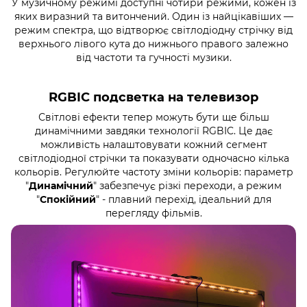
У музичному режимі доступні чотири режими, кожен із
яких виразний та витончений. Один із найцікавіших —
режим спектра, що відтворює світлодіодну стрічку від
верхнього лівого кута до нижнього правого залежно
від частоти та гучності музики.
RGBIC подсветка на телевизор
Світлові ефекти тепер можуть бути ще більш
динамічними завдяки технології RGBIC. Це дає
можливість налаштовувати кожний сегмент
світлодіодної стрічки та показувати одночасно кілька
кольорів. Регулюйте частоту зміни кольорів: параметр
"
Динамічний
" забезпечує різкі переходи, а режим
"
Спокійний
" - плавний перехід, ідеальний для
перегляду фільмів.