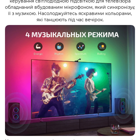
керування світлодіодною підсвіткою для телевізора
обладнаний вбудованим мікрофоном, який синхронізує
її з музикою. Насолоджуйтесь яскравими кольорами,
які танцюють під час вечірок.