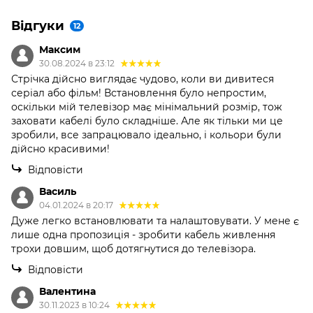
Відгуки
12
Максим
30.08.2024 в 23:12
Стрічка дійсно виглядає чудово, коли ви дивитеся
серіал або фільм! Встановлення було непростим,
оскільки мій телевізор має мінімальний розмір, тож
заховати кабелі було складніше. Але як тільки ми це
зробили, все запрацювало ідеально, і кольори були
дійсно красивими!
Відповісти
Василь
04.01.2024 в 20:17
Дуже легко встановлювати та налаштовувати. У мене є
лише одна пропозиція - зробити кабель живлення
трохи довшим, щоб дотягнутися до телевізора.
Відповісти
Валентина
30.11.2023 в 10:24