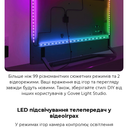
Більше ніж 99 різноманітних сюжетних режимів та 2
відеорежими. Ваші враження від ігор та перегляду
завжди будуть новими. Також, зберігайте стилі DIY від
інших користувачів у Govee Light Studio.
LED підсвічування телепередач у
відеоіграх
У режимах ігор камера контролює освітлення