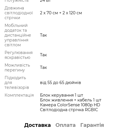
Потужність
24 Вт
Довжина
світлодіодної
2 х 70 см + 2 х 120 см
стрічки
Мобільний
додаток та
дистанційне
Так
управління
світлом
Регулювання
Так
яскравістью
Можливість
Так
перегину
Підходить
для
від 55 до 65 дюймів
телевізорів
Комплектація
Блок керування 1 шт
Блок живлення + кабель 1 шт
Камера ColorSense 1080p HD
Світлодіодна стрічка RGBIC
Доставка
Оплата
Гарантія