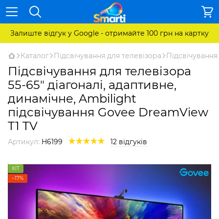
Залиште відгук у Google - отримайте 100 грн на картку
Каталог
Підсвічування для телевізора
Підсвічування
Підсвічування для телевізора
55-65" діагоналі, адаптивне,
динамічне, Ambilight
підсвічування Govee DreamView
T1 TV
Артикул:
H6199
12 відгуків
ХІТ
−17%