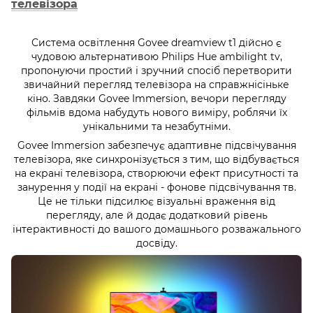
телевізора
Система освітлення Govee dreamview t1 дійсно є
чудовою альтернативою Philips Hue ambilight tv,
пропонуючи простий і зручний спосіб перетворити
звичайний перегляд телевізора на справжнісіньке
кіно. Завдяки Govee Immersion, вечори перегляду
фільмів вдома набудуть нового виміру, роблячи їх
унікальними та незабутніми.
Govee Immersion забезпечує адаптивне підсвічування
телевізора, яке синхронізується з тим, що відбувається
на екрані телевізора, створюючи ефект присутності та
занурення у події на екрані - фонове підсвічування тв.
Це не тільки підсилює візуальні враження від
перегляду, але й додає додатковий рівень
інтерактивності до вашого домашнього розважального
досвіду.