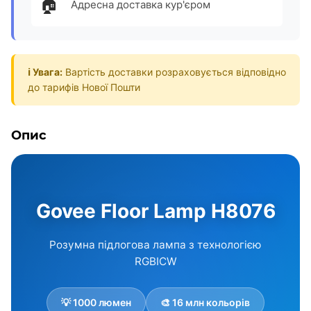
🏠
Адресна доставка кур'єром
ℹ️ Увага:
Вартість доставки розраховується відповідно
до тарифів Нової Пошти
Опис
Govee Floor Lamp H8076
Розумна підлогова лампа з технологією
RGBICW
💡 1000 люмен
🎨 16 млн кольорів