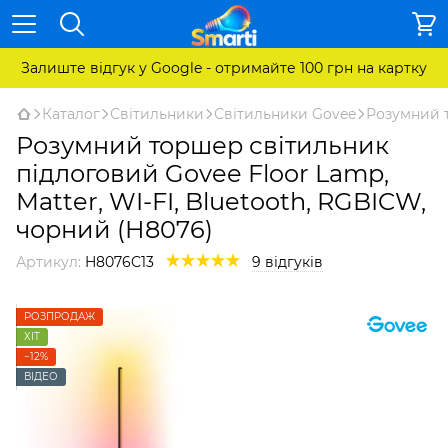
Залиште відгук у Google - отримайте 100 грн на картку
Каталог
Світильники
Світильники Govee
Розумний т
Розумний торшер світильник
підлоговий Govee Floor Lamp,
Matter, WI-FI, Bluetooth, RGBICW,
чорний (H8076)
Артикул:
H8076C13
9 відгуків
РОЗПРОДАЖ
ХІТ
−12%
ВІДЕО