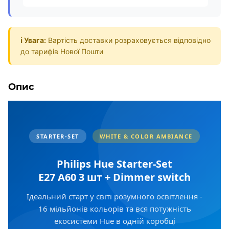
ℹ️ Увага:
Вартість доставки розраховується відповідно
до тарифів Нової Пошти
Опис
STARTER-SET
WHITE & COLOR AMBIANCE
Philips Hue Starter-Set
E27 A60 3 шт + Dimmer switch
Ідеальний старт у світі розумного освітлення -
16 мільйонів кольорів та вся потужність
екосистеми Hue в одній коробці