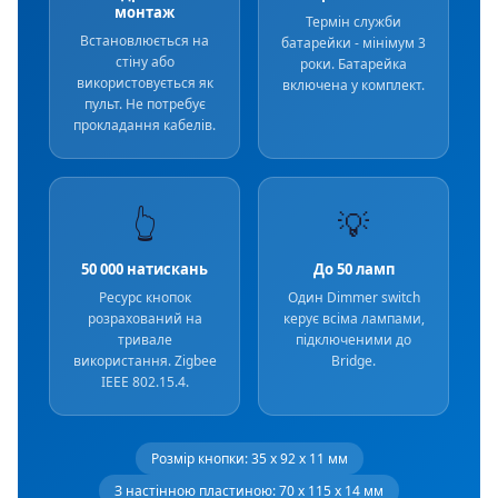
монтаж
Термін служби
Встановлюється на
батарейки - мінімум 3
стіну або
роки. Батарейка
використовується як
включена у комплект.
пульт. Не потребує
прокладання кабелів.
👆
💡
50 000 натискань
До 50 ламп
Ресурс кнопок
Один Dimmer switch
розрахований на
керує всіма лампами,
тривале
підключеними до
використання. Zigbee
Bridge.
IEEE 802.15.4.
Розмір кнопки: 35 x 92 x 11 мм
З настінною пластиною: 70 x 115 x 14 мм