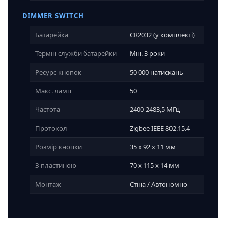
DIMMER SWITCH
Батарейка
CR2032 (у комплекті)
Термін служби батарейки
Мін. 3 роки
Ресурс кнопок
50 000 натискань
Макс. ламп
50
Частота
2400-2483,5 МГц
Протокол
Zigbee IEEE 802.15.4
Розмір кнопки
35 x 92 x 11 мм
З пластиною
70 x 115 x 14 мм
Монтаж
Стіна / Автономно