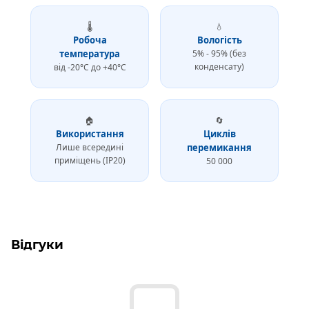
🌡
💧
Робоча
Вологість
температура
5% - 95% (без
конденсату)
від -20°C до +40°C
🏠
🔄
Використання
Циклів
Лише всередині
перемикання
приміщень (IP20)
50 000
Відгуки