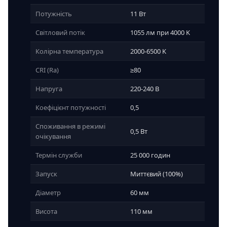
Потужність
11 Вт
Світловий потік
1055 лм при 4000 K
Колірна температура
2000-6500 K
CRI (Ra)
≥80
Напруга
220-240 В
Коефіцієнт потужності
0,5
Споживання в режимі
0,5 Вт
очікування
Термін служби
25 000 годин
Запуск
Миттєвий (100%)
Діаметр
60 мм
Висота
110 мм