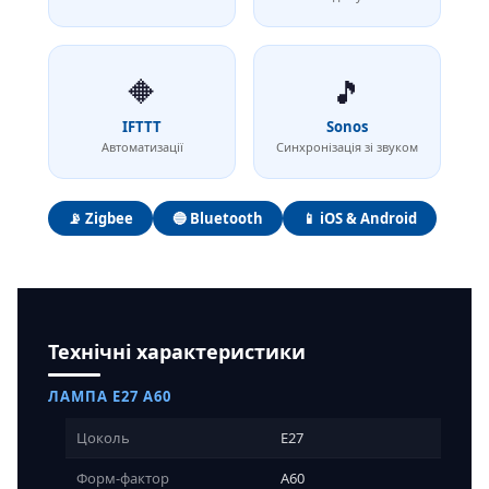
🔶
🎵
IFTTT
Sonos
Автоматизації
Синхронізація зі звуком
📡 Zigbee
🔵 Bluetooth
📱 iOS & Android
Технічні характеристики
ЛАМПА E27 A60
Цоколь
E27
Форм-фактор
A60