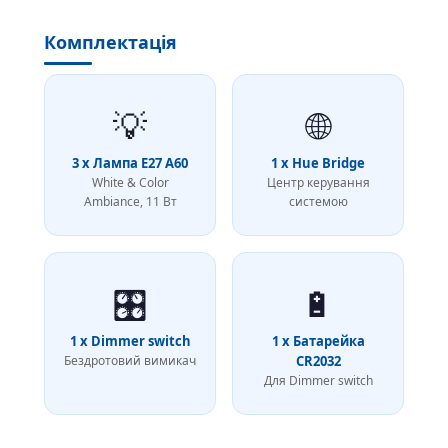
Комплектація
💡
🌐
3 x Лампа E27 A60
1 x Hue Bridge
White & Color
Центр керування
Ambiance, 11 Вт
системою
🎛
🔋
1 x Dimmer switch
1 x Батарейка
Бездротовий вимикач
CR2032
Для Dimmer switch