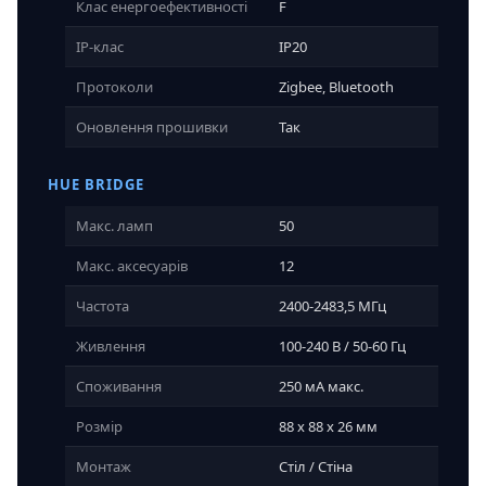
Клас енергоефективності
F
IP-клас
IP20
Протоколи
Zigbee, Bluetooth
Оновлення прошивки
Так
HUE BRIDGE
Макс. ламп
50
Макс. аксесуарів
12
Частота
2400-2483,5 МГц
Живлення
100-240 В / 50-60 Гц
Споживання
250 мА макс.
Розмір
88 x 88 x 26 мм
Монтаж
Стіл / Стіна