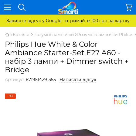
Залиште відгук у Google - отримайте 100 грн на картку
Каталог
Розумні лампочки
Розумні лампочки Philips 
Philips Hue White & Color
Ambiance Starter-Set E27 A60 -
набір 3 лампи + Dimmer switch +
Bridge
Артикул:
8719514291355
Написати відгук
−9%