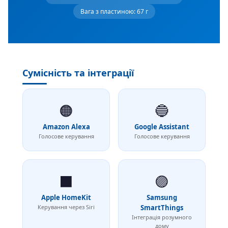
Вага з пластиною: 67 г
Сумісність та інтеграції
🟠
🔵
Amazon Alexa
Google Assistant
Голосове керування
Голосове керування
⬛
🟣
Apple HomeKit
Samsung
Керування через Siri
SmartThings
Інтеграція розумного
дому