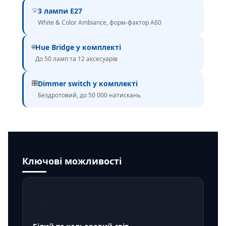
💡
3 лампи E27
White & Color Ambiance, форм-фактор A60
🌐
Hue Bridge у комплекті
До 50 ламп та 12 аксесуарів
🎛
Dimmer switch у комплекті
Бездротовий, до 50 000 натискань
Ключові можливості
🎨