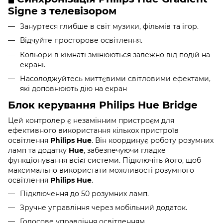
Signe
з телевізором
Зануртеся глибше в світ музики, фільмів та ігор.
Відчуйте просторове освітлення.
Кольори в кімнаті змінюються залежно від подій на
екрані.
Насолоджуйтесь миттєвими світловими ефектами,
які доповнюють дію на екран
Блок керування Philips Hue Bridge
Цей контролер є незамінним пристроєм для
ефективного використання кількох пристроїв
освітлення
Philips Hue
. Він координує роботу розумних
ламп та додатку
Hue
, забезпечуючи гладке
функціонування всієї системи. Підключіть його, щоб
максимально використати можливості розумного
освітлення
Philips Hue
.
Підключення до 50 розумних ламп.
Зручне управління через мобільний додаток.
Голосове управління освітленням.