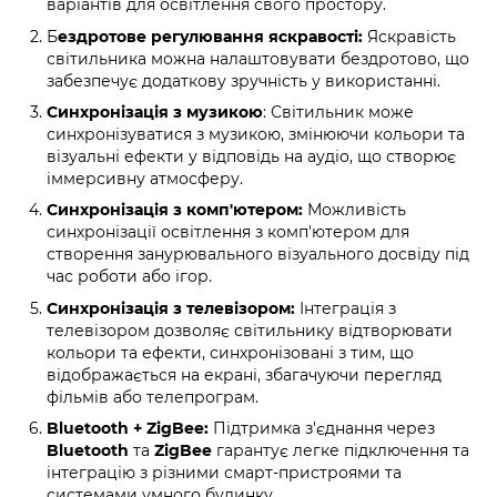
варіантів для освітлення свого простору.
Б
ездротове регулювання яскравості:
Яскравість
світильника можна налаштовувати бездротово, що
забезпечує додаткову зручність у використанні.
Синхронізація з музикою
: Світильник може
синхронізуватися з музикою, змінюючи кольори та
візуальні ефекти у відповідь на аудіо, що створює
іммерсивну атмосферу.
Синхронізація з комп'ютером:
Можливість
синхронізації освітлення з комп'ютером для
створення занурювального візуального досвіду під
час роботи або ігор.
Синхронізація з телевізором:
Інтеграція з
телевізором дозволяє світильнику відтворювати
кольори та ефекти, синхронізовані з тим, що
відображається на екрані, збагачуючи перегляд
фільмів або телепрограм.
Bluetooth + ZigBee:
Підтримка з'єднання через
Bluetooth
та
ZigBee
гарантує легке підключення та
інтеграцію з різними смарт-пристроями та
системами умного будинку.