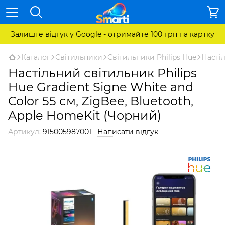
Залиште відгук у Google - отримайте 100 грн на картку
Каталог
Світильники
Світильники Philips Hue
Настіл
Настільний світильник Philips
Hue Gradient Signe White and
Color 55 см, ZigBee, Bluetooth,
Apple HomeKit (Чорний)
Артикул:
915005987001
Написати відгук