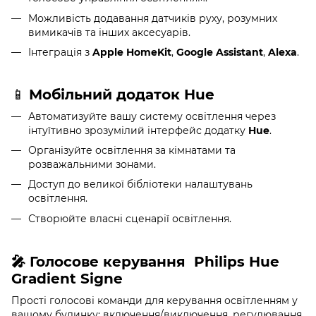
Можливість додавання датчиків руху, розумних
вимикачів та інших аксесуарів.
Інтеграція з
Apple HomeKit
,
Google Assistant
,
Alexa
.
📱
Мобільний додаток Hue
Автоматизуйте вашу систему освітлення через
інтуїтивно зрозумілий інтерфейс додатку
Hue
.
Організуйте освітлення за кімнатами та
розважальними зонами.
Доступ до великої бібліотеки налаштувань
освітлення.
Створюйте власні сценарії освітлення.
🎤 Голосове керування
Philips Hue
Gradient Signe
Прості голосові команди для керування освітленням у
вашому будинку: включення/виключення, регулювання