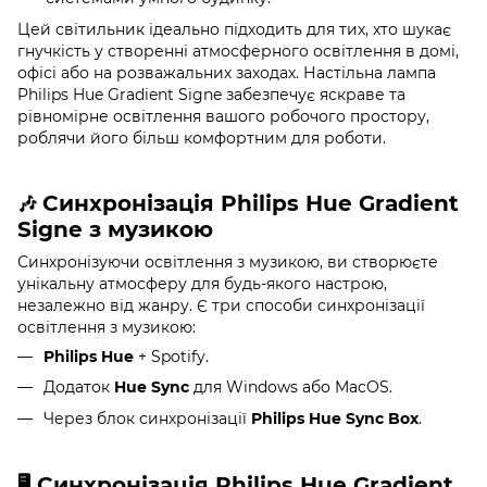
Цей світильник ідеально підходить для тих, хто шукає
гнучкість у створенні атмосферного освітлення в домі,
офісі або на розважальних заходах. Настільна лампа
Philips Hue Gradient Signe забезпечує яскраве та
рівномірне освітлення вашого робочого простору,
роблячи його більш комфортним для роботи.
Синхронізація Philips Hue Gradient
🎶
Signe з музикою
Синхронізуючи освітлення з музикою, ви створюєте
унікальну атмосферу для будь-якого настрою,
незалежно від жанру. Є три способи синхронізації
освітлення з музикою:
Philips Hue
+ Spotify.
Додаток
Hue Sync
для Windows або MacOS.
Через блок синхронізації
Philips Hue Sync Box
.
Синхронізація
Philips Hue Gradient
🖥