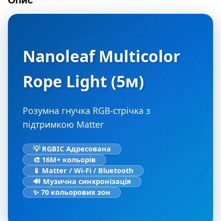
Опис
Nanoleaf Multicolor
Rope Light (5м)
Розумна гнучка RGB-стрічка з
підтримкою Matter
💡 RGBIC Адресована
🎨 16М+ кольорів
📱 Matter / Wi-Fi / Bluetooth
🔊 Музична синхронізація
✨ 70 кольорових зон