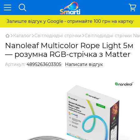
Залиште відгук у Google - отримайте 100 грн на картку
Каталог
Світлодіодні стрічки
Світлодіодні стрічки Na
Nanoleaf Multicolor Rope Light 5м
— розумна RGB-стрічка з Matter
Артикул:
4895263603305
Написати відгук