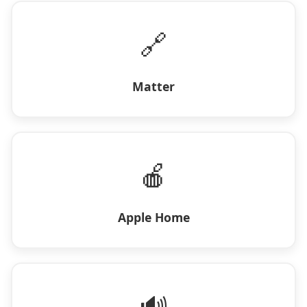
🔗
Matter
🍎
Apple Home
🔊