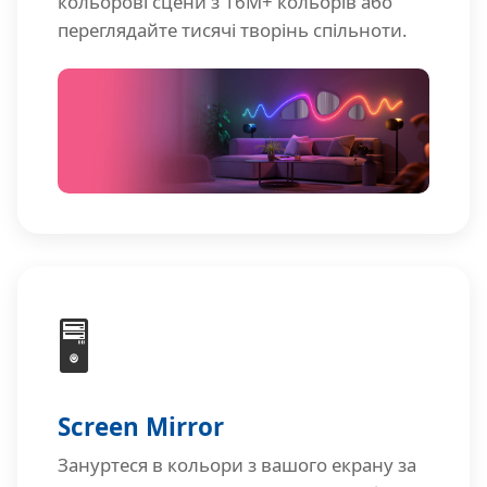
кольорові сцени з 16М+ кольорів або
переглядайте тисячі творінь спільноти.
🖥️
Screen Mirror
Зануртеся в кольори з вашого екрану за