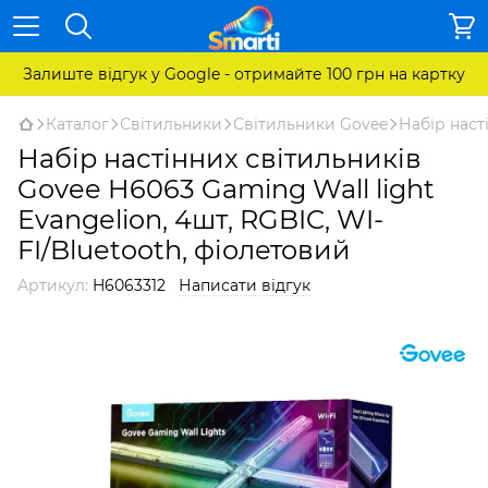
Залиште відгук у Google - отримайте 100 грн на картку
Каталог
Світильники
Світильники Govee
Набір наст
Набір настінних світильників
Govee H6063 Gaming Wall light
Evangelion, 4шт, RGBIC, WI-
FI/Bluetooth, фіолетовий
Артикул:
H6063312
Написати відгук