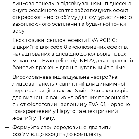
лицьова панель із підсвічуванням і піднесена
смуга розсіяного світла забезпечують ефект
стереоскопічного об’єму для футуристичного
захоплюючого освітлення з будь-якої точки
зору.
Ексклюзивні світлові ефекти EVA RGBIC:
відкрийте для себе 8 ексклюзивних ефектів,
налаштованих відповідно до кольорів трьох
механізмів Evangelion від NERV, для справжніх
бойових вражень для шанувальників аніме.
Високорівнева індивідуальна настройка:
лицьова панель + світлі лінії для динамічної
персоналізації, а також 16 мільйонів кольорів
для вивчення ваших улюблених персонажів,
як-от фіолетовий і зелений у EVA-01, червоно-
помаранчевий у Наруто та електричний
жовтий у Пікачу.
Формуйте своє середовище: два типи
роз’ємів, що входять до комплекту,