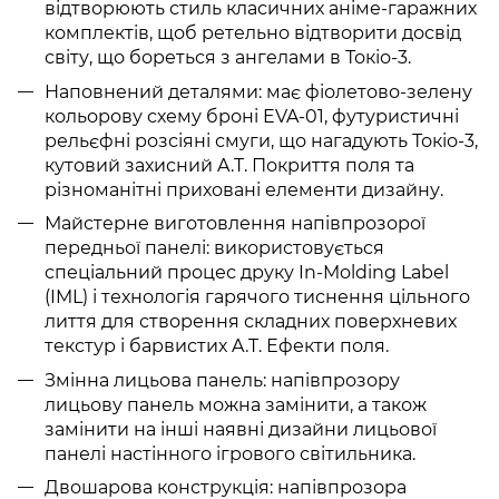
відтворюють стиль класичних аніме-гаражних
комплектів, щоб ретельно відтворити досвід
світу, що бореться з ангелами в Токіо-3.
Наповнений деталями: має фіолетово-зелену
кольорову схему броні EVA-01, футуристичні
рельєфні розсіяні смуги, що нагадують Токіо-3,
кутовий захисний A.T. Покриття поля та
різноманітні приховані елементи дизайну.
Майстерне виготовлення напівпрозорої
передньої панелі: використовується
спеціальний процес друку In-Molding Label
(IML) і технологія гарячого тиснення цільного
лиття для створення складних поверхневих
текстур і барвистих A.T. Ефекти поля.
Змінна лицьова панель: напівпрозору
лицьову панель можна замінити, а також
замінити на інші наявні дизайни лицьової
панелі настінного ігрового світильника.
Двошарова конструкція: напівпрозора