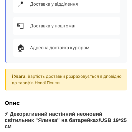
📍
Доставка у відділення
📮
Доставка у поштомат
🏠
Адресна доставка кур'єром
ℹ️ Увага:
Вартість доставки розраховується відповідно
до тарифів Нової Пошти
Опис
⚡ Декоративний настінний неоновий
світильник "Ялинка" на батарейках/USB 19*25
см