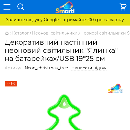
Залиште відгук у Google - отримайте 100 грн на картку
Каталог
Неонові світильники
Неонові світильники S
Декоративний настінний
неоновий світильник "Ялинка"
на батарейках/USB 19*25 см
Артикул:
Neon_christmas_tree
Написати відгук
−43%