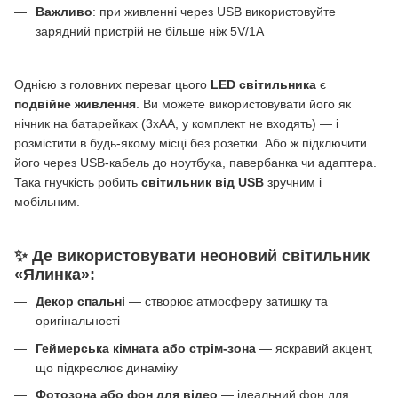
Важливо
: при живленні через USB використовуйте
зарядний пристрій не більше ніж 5V/1А
Однією з головних переваг цього
LED світильника
є
подвійне живлення
. Ви можете використовувати його як
нічник на батарейках (3xAA, у комплект не входять) — і
розмістити в будь-якому місці без розетки. Або ж підключити
його через USB-кабель до ноутбука, павербанка чи адаптера.
Така гнучкість робить
світильник від USB
зручним і
мобільним.
✨ Де використовувати неоновий світильник
«Ялинка»:
Декор спальні
— створює атмосферу затишку та
оригінальності
Геймерська кімната або стрім-зона
— яскравий акцент,
що підкреслює динаміку
Фотозона або фон для відео
— ідеальний фон для