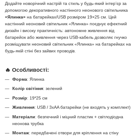
Додайте новорічний настрій та стиль у будь-який інтер’єр за
допомогою декоративного настінного неонового світильника
«Ялинка»
на батарейках/USB розміром 19×25 см. Цей
настінний неоновий світильник «Ялинка» поєднує ефектний
дизайн і високу практичність: автономне живлення від
батарейок або живлення через USB-кабель дозволяє гнучко
розміщувати неоновий світильник «Ялинка» на батарейках на
будь-якій стіні без зайвих проводів.
🔥 Особливості:
Форма
: Ялинка
Колір світіння
: зелений
Розмір
: 19*25 см
Живлення
: USB / 3xAA батарейки (не входять у комплект)
Матеріали
: безпечний і міцний пластик + світлодіодна
неонова трубка
Монтаж
: передбачені отвори для кріплення на стіну