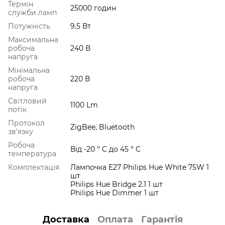
Термін
25000 годин
служби ламп
Потужність
9.5 Вт
Максимальна
робоча
240 В
напруга
Мінімальна
робоча
220 В
напруга
Світловий
1100 Lm
потік
Протокол
ZigBee, Bluetooth
зв'язку
Робоча
Від -20 ° C до 45 ° C
температура
Комплектація
Лампочка E27 Philips Hue White 75W 1
шт
Philips Hue Bridge 2.1 1 шт
Philips Hue Dimmer 1 шт
Доставка
Оплата
Гарантія