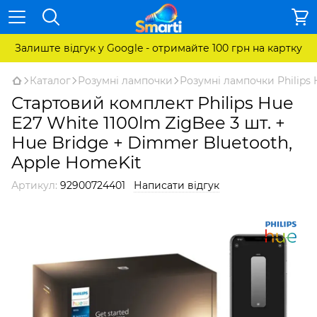
Залиште відгук у Google - отримайте 100 грн на картку
Каталог
Розумні лампочки
Розумні лампочки Philips 
Стартовий комплект Philips Hue
E27 White 1100lm ZigBee 3 шт. +
Hue Bridge + Dimmer Bluetooth,
Apple HomeKit
Артикул:
92900724401
Написати відгук