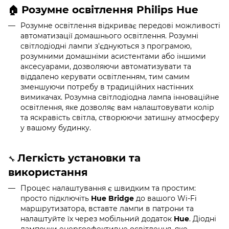
Розумне освітлення
Philips Hue
🏠
Розумне освітлення відкриває передові можливості
автоматизації домашнього освітлення. Розумні
світлодіодні лампи з'єднуються з програмою,
розумними домашніми асистентами або іншими
аксесуарами, дозволяючи автоматизувати та
віддалено керувати освітленням, тим самим
зменшуючи потребу в традиційних настінних
вимикачах. Розумна світлодіодна лампа інноваційне
освітлення, яке дозволяє вам налаштовувати колір
та яскравість світла, створюючи затишну атмосферу
у вашому будинку.
Легкість установки та
🔧
використання
Процес налаштування є швидким та простим:
просто підключіть
Hue Bridge
до вашого Wi-Fi
маршрутизатора, вставте лампи в патрони та
налаштуйте їх через мобільний додаток
Hue
. Діодні
лампочки енергоефективне освітлення, яке