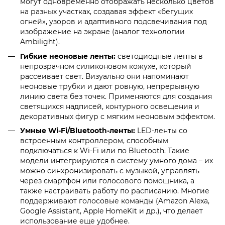
могут одновременно отображать несколько цветов
на разных участках, создавая эффект «бегущих
огней», узоров и адаптивного подсвечивания под
изображение на экране (аналог технологии
Ambilight).
Гибкие неоновые ленты:
светодиодные ленты в
непрозрачном силиконовом кожухе, который
рассеивает свет. Визуально они напоминают
неоновые трубки и дают ровную, непрерывную
линию света без точек. Применяются для создания
светящихся надписей, контурного освещения и
декоративных фигур с мягким неоновым эффектом.
Умные Wi-Fi/Bluetooth-ленты:
LED-ленты со
встроенным контроллером, способным
подключаться к Wi-Fi или по Bluetooth. Такие
модели интегрируются в систему умного дома – их
можно синхронизировать с музыкой, управлять
через смартфон или голосового помощника, а
также настраивать работу по расписанию. Многие
поддерживают голосовые команды (Amazon Alexa,
Google Assistant, Apple HomeKit и др.), что делает
использование еще удобнее.