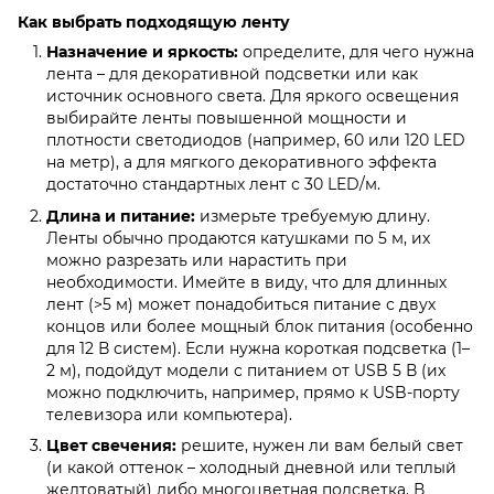
Как выбрать подходящую ленту
Назначение и яркость:
определите, для чего нужна
лента – для декоративной подсветки или как
источник основного света. Для яркого освещения
выбирайте ленты повышенной мощности и
плотности светодиодов (например, 60 или 120 LED
на метр), а для мягкого декоративного эффекта
достаточно стандартных лент с 30 LED/м.
Длина и питание:
измерьте требуемую длину.
Ленты обычно продаются катушками по 5 м, их
можно разрезать или нарастить при
необходимости. Имейте в виду, что для длинных
лент (>5 м) может понадобиться питание с двух
концов или более мощный блок питания (особенно
для 12 В систем). Если нужна короткая подсветка (1–
2 м), подойдут модели с питанием от USB 5 В (их
можно подключить, например, прямо к USB-порту
телевизора или компьютера).
Цвет свечения:
решите, нужен ли вам белый свет
(и какой оттенок – холодный дневной или теплый
желтоватый) либо многоцветная подсветка. В