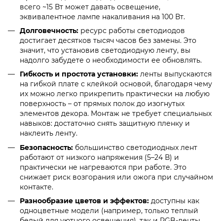
всего ~15 Вт может давать освещение,
эквивалентное лампе накаливания на 100 Вт.
Долговечность:
ресурс работы светодиодов
достигает десятков тысяч часов без замены. Это
значит, что установив светодиодную ленту, вы
надолго забудете о необходимости ее обновлять.
Гибкость и простота установки:
ленты выпускаются
на гибкой плате с клейкой основой, благодаря чему
их можно легко прикрепить практически на любую
поверхность – от прямых полок до изогнутых
элементов декора. Монтаж не требует специальных
навыков: достаточно снять защитную пленку и
наклеить ленту.
Безопасность:
большинство светодиодных лент
работают от низкого напряжения (5–24 В) и
практически не нагреваются при работе. Это
снижает риск возгорания или ожога при случайном
контакте.
Разнообразие цветов и эффектов:
доступны как
одноцветные модели (например, только теплый
белый для уютного освещения), так и RGB-ленты,