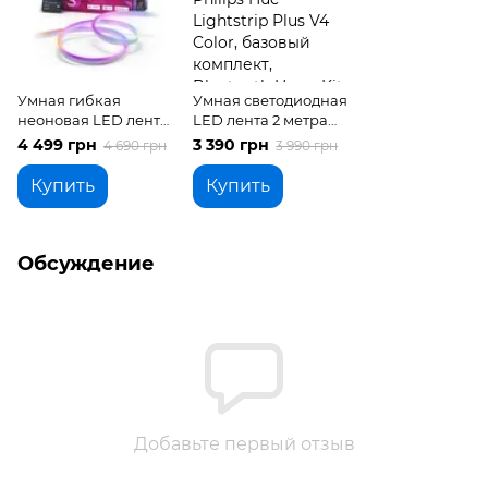
Умная гибкая
Умная светодиодная
неоновая LED лента
LED лента 2 метра
5 метров Govee
Philips Hue Lightstrip
4 499 грн
3 390 грн
4 690 грн
3 990 грн
RGBIC NEON ROPE 2
Plus V4 Color,
Белый Wi-Fi +
базовый комплект,
Купить
Купить
Bluetooth Matter
Bluetooth HomeKit
Обсуждение
Добавьте первый отзыв