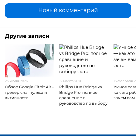
Новый комментарий
Другие записи
23 июля 2026
12 марта 2026
13 февраля 
Обзор Google Fitbit Air -
Philips Hue Bridge vs
Умное ос
трекер сна, пульса и
Bridge Pro: полное
как это ра
активности
сравнение и
зачем вам
руководство по выбору