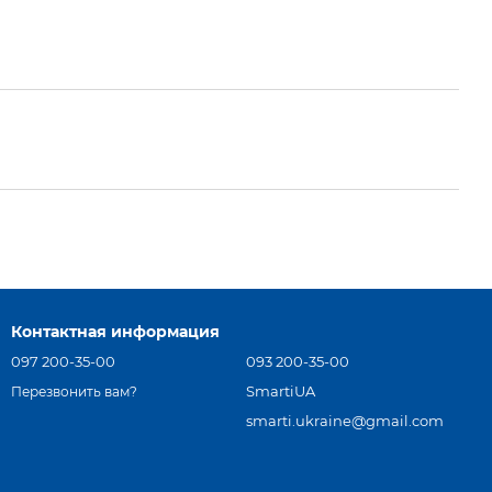
Контактная информация
097 200-35-00
093 200-35-00
SmartiUA
Перезвонить вам?
smarti.ukraine@gmail.com