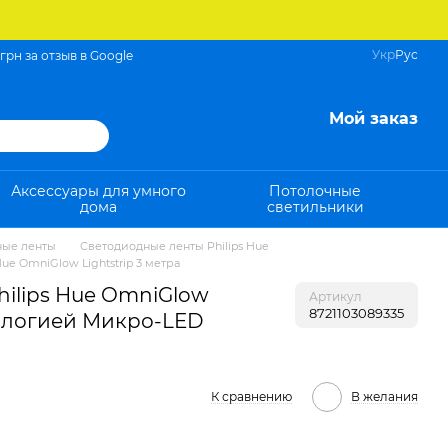
Укр
Рус
 грн за отзыв в Google
Мой заказ
Аксессуары для умного
Потолочные
дома
светильники
ные ленты
Светодиодные ленты Philips Hue
ue OmniGlow Lightstrip 3 метра
hilips Hue OmniGlow
Артикул
8721103089335
нологией Микро-LED
К сравнению
В желания