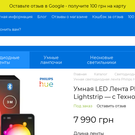
Оставьте отзыв в Google - получите 100 грн на карту
тная информация
Блог
Отзывы о магазине
Кэшбэк за отзыв
100
онить вам?
одиодные
Умные
Неоновые
енты
лампочки
светильники
Главная
Каталог
Светодиод
Умная светодиодная лента Philips H
Умная LED Лента P
Lightstrip — с Тех
Под заказ
Оставить отзыв
7 990 грн
Длина ленты