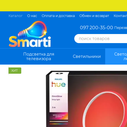
Перейти к основному контенту
Каталог
О нас
Оплата и доставка
Обмен и возврат
Контак
097 200-35-00
Перезв
Подсветка для
Свет
Светильники
телевизора
л
ХИТ