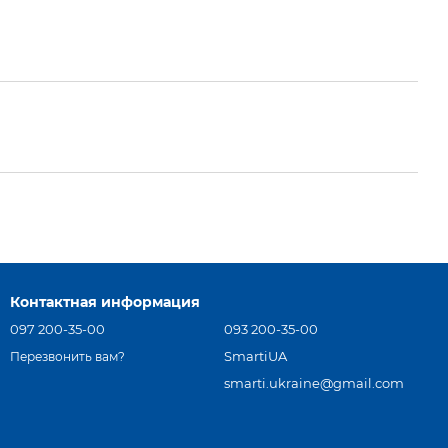
Контактная информация
097 200-35-00
093 200-35-00
SmartiUA
Перезвонить вам?
smarti.ukraine@gmail.com