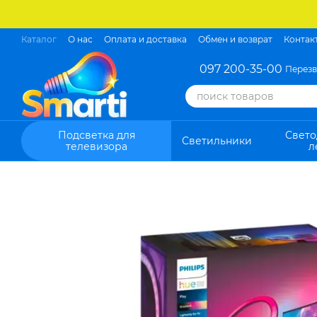
Перейти к основному контенту
Каталог
О нас
Оплата и доставка
Обмен и возврат
Контак
097 200-35-00
Перезв
Подсветка для
Свет
Светильники
телевизора
л