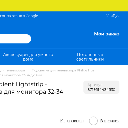
Укр
Рус
 грн за отзыв в Google
Мой заказ
Аксессуары для умного
Потолочные
дома
светильники
для телевизора
Подсветка для телевизора Philips Hue
p для монитора 32-34 дюйма
ient Lightstrip -
Артикул
8719514434530
а для монитора 32-34
К сравнению
В желания