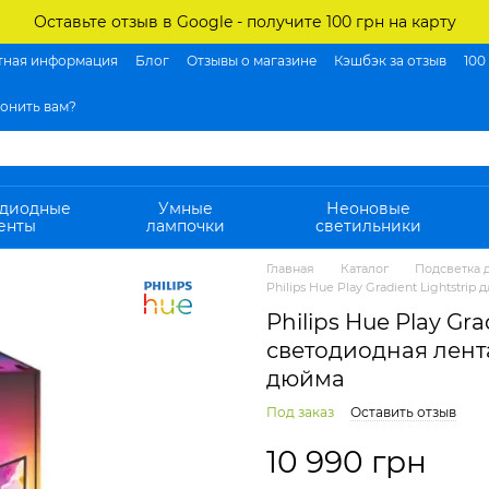
Оставьте отзыв в Google - получите 100 грн на карту
тная информация
Блог
Отзывы о магазине
Кэшбэк за отзыв
100
онить вам?
одиодные
Умные
Неоновые
енты
лампочки
светильники
Главная
Каталог
Подсветка 
Philips Hue Play Gradient Lightstri
Philips Hue Play Grad
светодиодная лент
дюйма
Под заказ
Оставить отзыв
10 990 грн