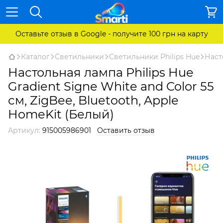
Оставьте отзыв в Google - получите 100 грн на карту
Каталог
Светильники
Светильники Philips Hue
Наст
Настольная лампа Philips Hue
Gradient Signe White and Color 55
см, ZigBee, Bluetooth, Apple
HomeKit (Белый)
Артикул:
915005986901
Оставить отзыв