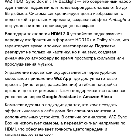
WiZ HDMI Sync Box mit TV Backlight — это современный набор
адаптивной подсветки для телевизоров диагональю от 55 до
65 дюймов. Система синхронизирует цвета изображения с
подсветкой в реальном времени, создавая эффект
Ambilight
и
погружая зрителя в происходящее на экране.
Благодаря технологии
HDMI 2.0
устройство поддерживает
передачу изображения в формате HDR10+ и Dolby Vision, что
гарантирует яркую и точную цветопередачу. Подсветка
реагирует не только на картинку, но и на звук, создавая
динамичную атмосферу во время просмотра фильмов или
прослушивания музыки.
Управление подсветкой осуществляется через удобное
мобильное приложение
WiZ App
, где доступны готовые
пресеты (кино, игры, расслабление) и гибкая настройка
яркости, цвета и режимов. Также поддерживается голосовое
управление через
Google Assistant
и
Amazon Alexa
.
Комплект идеально подходит для тех, кто хочет создать
эффект кинозала у себя дома без сложного монтажа и
дополнительных устройств. В отличие от аналогов, WiZ Sync
Box не использует камеры, а передаёт сигнал напрямую по
HDMI, что обеспечивает точность цветопередачи и
минимальную задержку.