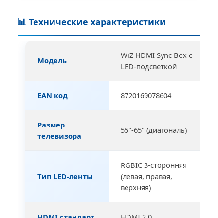
📊 Технические характеристики
WiZ HDMI Sync Box с
Модель
LED-подсветкой
EAN код
8720169078604
Размер
55"-65" (диагональ)
телевизора
RGBIC 3-сторонняя
Тип LED-ленты
(левая, правая,
верхняя)
HDMI стандарт
HDMI 2.0