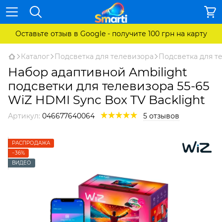
Оставьте отзыв в Google - получите 100 грн на карту
Каталог
Подсветка для телевизора
Подсветка для т
Набор адаптивной Ambilight
подсветки для телевизора 55-65
WiZ HDMI Sync Box TV Backlight
Артикул:
046677640064
5 отзывов
РАСПРОДАЖА
−36%
ВИДЕО