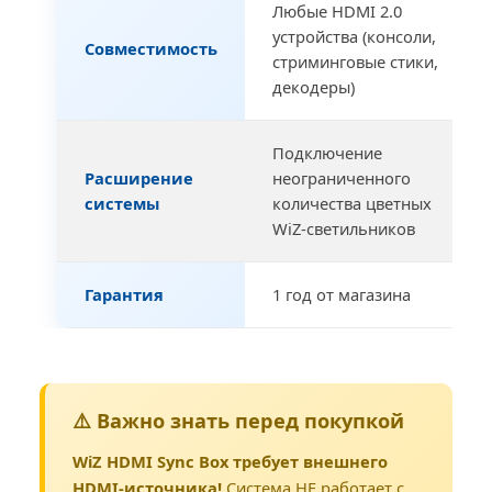
Любые HDMI 2.0
устройства (консоли,
Совместимость
стриминговые стики,
декодеры)
Подключение
Расширение
неограниченного
системы
количества цветных
WiZ-светильников
Гарантия
1 год от магазина
⚠️ Важно знать перед покупкой
WiZ HDMI Sync Box требует внешнего
HDMI-источника!
Система НЕ работает с