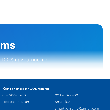
rtThings
ems
 100% приватностью
ака
🇩🇪 Made in Germany
Контактная информация
097 200-35-00
093 200-35-00
SmartiUA
Перезвонить вам?
smarti.ukraine@gmail.com