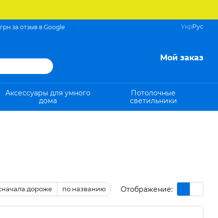
Укр
Рус
 грн за отзыв в Google
Мой заказ
Аксессуары для умного
Потолочные
дома
светильники
Отображение:
сначала дороже
по названию