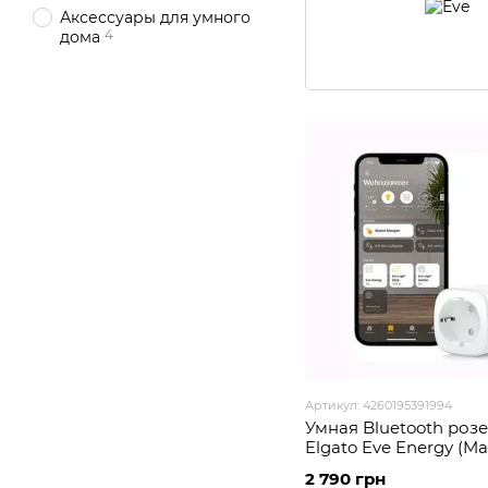
Аксессуары для умного
4
дома
Артикул: 4260195391994
Умная Bluetooth розе
Elgato Eve Energy (Ma
Thread, Apple HomeKit
2 790 грн
Google Home, SmartT