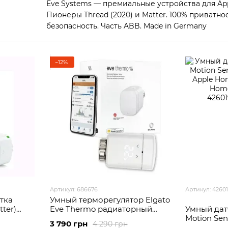
Eve Systems — премиальные устройства для Apple
Пионеры Thread (2020) и Matter. 100% приватнос
безопасность. Часть ABB. Made in Germany
−12%
Артикул: 686676
Артикул: 4260
тка
Умный терморегулятор Elgato
tter)
Eve Thermo радиаторный
Умный дат
, Alexa,
термостат Apple HomeKit
Motion Sen
3 790 грн
4 290 грн
hings
(Thread)
Apple Home