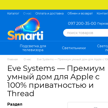
Перейти к основному контенту
Каталог
О нас
Оплата и доставка
Обмен и возврат
Контак
097 200-35-00
Перезв
Подсветка для
Свет
Светильники
телевизора
л
Главная
О нас
Eve Systems — Премиум умный дом для Apple с 10
Eve Systems — Премиум
умный дом для Apple с
100% приватностью и
Thread
Раздел