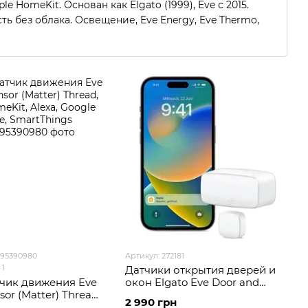
 HomeKit. Основан как Elgato (1999), Eve с 2015.
ть без облака. Освещение, Eve Energy, Eve Thermo,
195390980
Артикул: 272181
1
Датчики открытия дверей и
чик движения Eve
окон Elgato Eve Door and
sor (Matter) Thread,
Window (Matter) Thread, Apple
2 990 грн
Kit, Alexa, Google
HomeKit, Alexa, Google Home