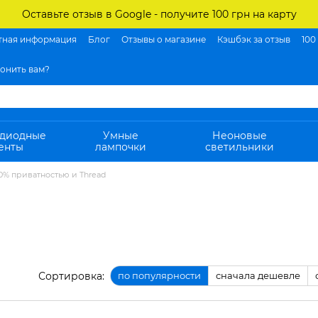
Оставьте отзыв в Google - получите 100 грн на карту
тная информация
Блог
Отзывы о магазине
Кэшбэк за отзыв
100
онить вам?
одиодные
Умные
Неоновые
енты
лампочки
светильники
0% приватностью и Thread
Сортировка:
по популярности
сначала дешевле