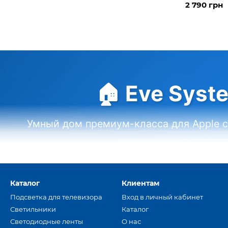
2 790 грн
Home, Sma
🏠 Eve Syst
Умный дом премиум-класса для Apple с
🍎 Apple HomeKit
🏠 Thread + Matter
🔒 Без обл
Каталог
Клиентам
Подсветка для телевизора
Вход в личный кабинет
Светильники
Каталог
Светодиодные ленты
О нас