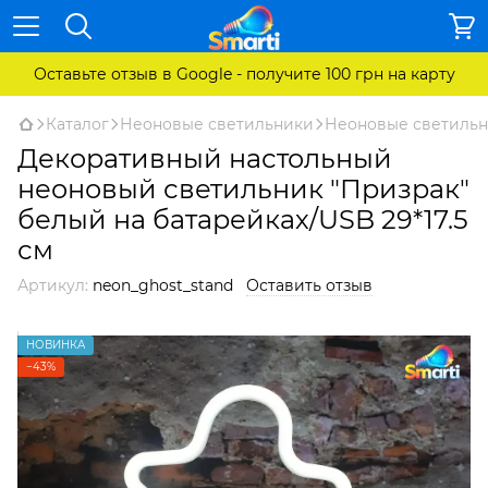
Оставьте отзыв в Google - получите 100 грн на карту
Каталог
Неоновые светильники
Неоновые светильн
Декоративный настольный
неоновый светильник "Призрак"
белый на батарейках/USB 29*17.5
см
Артикул:
neon_ghost_stand
Оставить отзыв
НОВИНКА
−43%