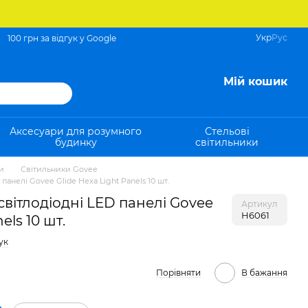
Укр
Рус
100 грн за відгук у Google
Мій кошик
Аксесуари для розумного
Стельові
будинку
світильники
и
Світильники Govee
панелі Govee Glide Hexa Light Panels 10 шт.
світлодіодні LED панелі Govee
Артикул
H6061
els 10 шт.
ук
Порівняти
В бажання