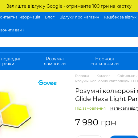
Залиште відгук у Google - отримайте 100 грн на картку
онтактна інформація
Блог
Відгуки про магазин
Кешбек за відгук
вонити вам?
тлодіодні
Розумні
Неонові
трічки
лампочки
світильники
Головна
Каталог
Світильник
Розумні кольорові світлодіодні LED 
Розумні кольорові 
Glide Hexa Light Pan
Під замовлення
Написати відг
7 990 грн