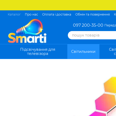
Перейти до основного контенту
Каталог
Про нас
Оплата і доставка
Обмін та повернення
К
097 200-35-00
Передз
Підсвічування для
Сві
Світильники
телевізора
с