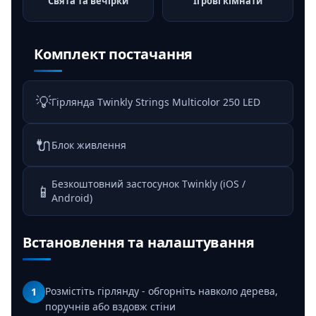
Свята та вечірки
Ігрові кімнати
Комплект постачання
💡
Гірлянда Twinkly Strings Multicolor 250 LED
🔌
Блок живлення
Безкоштовний застосунок Twinkly (iOS /
📱
Android)
Встановлення та налаштування
Розмістіть гірлянду - обгорніть навколо дерева,
1
поручнів або вздовж стіни