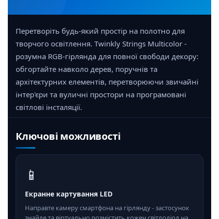
Перетворіть будь-який простір на полотно для
творчого освітлення. Twinkly Strings Multicolor -
розумна RGB-гірлянда для повної свободи декору:
обгортайте навколо дерев, поручнів та
архітектурних елементів, перетворюючи звичайні
інтер'єри та вуличні простори на програмовані
світлові інсталяції.
Ключові можливості
📱
Екранне картування LED
Направте камеру смартфона на гірлянду - застосунок
знайде та віртуально розмістить кожен світлодіод на