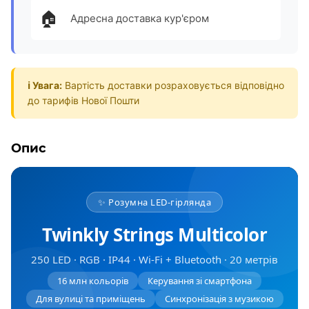
🏠
Адресна доставка кур'єром
ℹ️ Увага:
Вартість доставки розраховується відповідно
до тарифів Нової Пошти
Опис
✨ Розумна LED-гірлянда
Twinkly Strings Multicolor
250 LED · RGB · IP44 · Wi-Fi + Bluetooth · 20 метрів
16 млн кольорів
Керування зі смартфона
Для вулиці та приміщень
Синхронізація з музикою