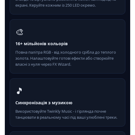
екрані. Керуйте кожним із 250 LED окремо.
🎨
16+ мільйонів кольорів
Повна палітра RGB - від холодного срібла до теплого
золота. Налаштовуйте готові ефекти або створюйте
власні з нуля через FX Wizard.
🎵
Синхронізація з музикою
Використовуйте Twinkly Music - і гірлянда почне
танцювати в реальному часі під ваші улюблені треки.