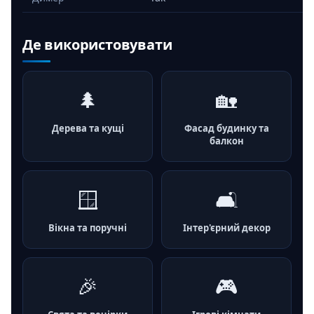
Де використовувати
🌲
🏡
Дерева та кущі
Фасад будинку та
балкон
🪟
🛋️
Вікна та поручні
Інтер'єрний декор
🎉
🎮