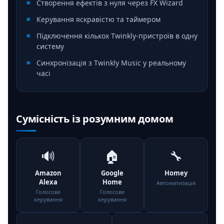
Створення ефектів з нуля через FX Wizard
Керування яскравістю та таймером
Підключення кількох Twinkly-пристроїв в одну
систему
Синхронізація з Twinkly Music у реальному
часі
Сумісність із розумним домом
🔊
🏠
🔧
Amazon
Google
Homey
Alexa
Home
Автоматизація
Голосове
Голосове
керування
керування