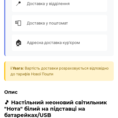
📍
Доставка у відділення
📮
Доставка у поштомат
🏠
Адресна доставка кур'єром
ℹ️ Увага:
Вартість доставки розраховується відповідно
до тарифів Нової Пошти
Опис
🎵
Настільний неоновий світильник
"
Нота
" білий на підставці на
батарейках/USB