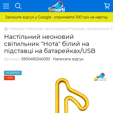
Залиште відгук у Google - отримайте 100 грн на картку
Каталог
Неонові світильники
Неонові світильники S
Настільний неоновий
світильник "Нота" білий на
підставці на батарейках/USB
Артикул:
5900495340030
Написати відгук
НОВИНКА
−43%