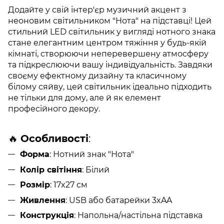
Додайте у свій інтер'єр музичний акцент з
неоновим світильником "Нота" на підставці! Цей
стильний LED світильник у вигляді нотного знака
стане елегантним центром тяжіння у будь-якій
кімнаті, створюючи неперевершену атмосферу
та підкреслюючи вашу індивідуальність. Завдяки
своєму ефектному дизайну та класичному
білому сяйву, цей світильник ідеально підходить
не тільки для дому, але й як елемент
професійного декору.
🔥
Особливості
:
Форма
: Нотний знак "Нота"
Колір світіння
: Білий
Розмір
: 17x27 см
Живлення
: USB або батарейки 3xAA
Конструкція
: Напольна/настільна підставка