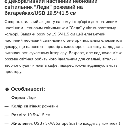
💃 Декоративний настінний неоновий
світильник "Леди" рожевий на
батарейках/USB
19.5*41.5
см
Створіть стильний акцент у вашому інтер’єрі з декоративним
настінним неоновим світильником "Леди" у ніжно-рожевому
кольорі. Завдяки розміру 19.5*41.5 см цей елегантний
настінний неоновий світильник стане оригінальним елементом
декору, що наповнить простір атмосферою затишку та додасть
витонченості сучасному інтер’єру. Яскраве, але водночас м’яке
рожеве світіння робить його ідеальним для спальні, вітальні,
творчої студії чи навіть кафе, підкреслюючи індивідуальність
простору.
🔥 Особливості:
Форма
: Леди
Колір світіння
: рожевий
Розмір
: 19.5*41.5 см
Живлення
: USB / 3xAA батарейки (не входять у комплект)