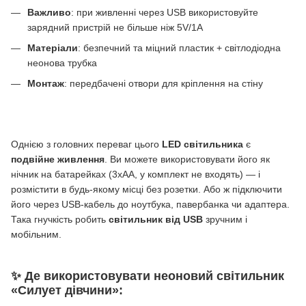
Важливо
: при живленні через USB використовуйте
зарядний пристрій не більше ніж 5V/1А
Матеріали
: безпечний та міцний пластик + світлодіодна
неонова трубка
Монтаж
: передбачені отвори для кріплення на стіну
Однією з головних переваг цього
LED світильника
є
подвійне живлення
. Ви можете використовувати його як
нічник на батарейках (3xAA, у комплект не входять) — і
розмістити в будь-якому місці без розетки. Або ж підключити
його через USB-кабель до ноутбука, павербанка чи адаптера.
Така гнучкість робить
світильник від USB
зручним і
мобільним.
✨ Де використовувати неоновий світильник
«Силует дівчини»: