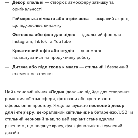
Декор спальні
— створює атмосферу затишку та
оригінальності
Геймерська кімната або стрім-зона
— яскравий акцент,
що підкреслює динаміку
Фотозона або фон для відео
— ідеальний фон для
Instagram, TikTok та YouTube
Креативний офіс або студія
— допомагає
налаштуватися на продуктивну роботу
Дитяча або підліткова кімната
— стильний і безпечний
елемент освітлення
Цей неоновий нічник
«Леди»
ідеально підійде для створення
романтичної атмосфери, фотозони або креативного
оформлення простору. Якщо ви шукаєте
неоновий декор
для інтер’єру
, декоративний світильник на батарейках/USB чи
стильний неоновий знак, то цей варіант стане вдалим
рішенням, що поєднує красу, функціональність і сучасний
дизайн.