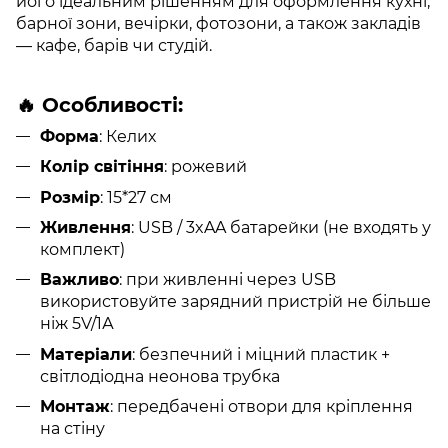
його ідеальним рішенням для оформлення кухні,
барної зони, вечірки, фотозони, а також закладів
— кафе, барів чи студій.
🔥 Особливості:
Форма
: Келих
Колір світіння
: рожевий
Розмір
: 15*27 см
Живлення
: USB / 3xAA батарейки (не входять у
комплект)
Важливо
: при живленні через USB
використовуйте зарядний пристрій не більше
ніж 5V/1А
Матеріали
: безпечний і міцний пластик +
світлодіодна неонова трубка
Монтаж
: передбачені отвори для кріплення
на стіну